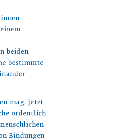
*innen
t einem
en beiden
ine bestimmte
einander
en mag, jetzt
che ordentlich
 menschlichen
von Bindungen