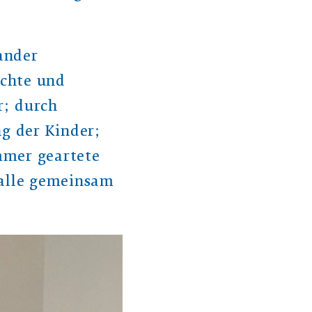
ander
ichte und
r; durch
ng der Kinder;
mmer geartete
Falle gemeinsam