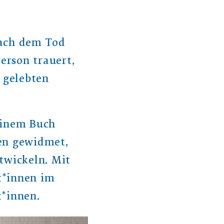
nach dem Tod
Person trauert,
r gelebten
einem Buch
gen gewidmet,
twickeln. Mit
t*innen im
t*innen.