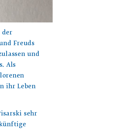
 der
mund Freuds
zulassen und
. Als
rlorenen
n ihr Leben
isarski sehr
künftige