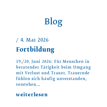
Blog
/ 4. Mai 2026
/ 17
Fortbildung
Ohn
Fai
19./20. Juni 2026: Für Menschen in
beratender Tätigkeit beim Umgang
m
Der P
mit Verlust und Trauer. Trauernde
h dem
zusa
fühlen sich häufig unverstanden,
Rett
verstehen...
...
Leben
nicht
weiterlesen
wei